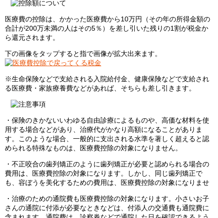
医療費の控除は、かかった医療費から10万円（その年の所得金額の
合計が200万未満の人はその5％）を差し引いた残りの1割が税金か
ら還元されます。
下の画像をタップすると指で画像が拡大出来ます。
※生命保険などで支給される入院給付金、健康保険などで支給され
る医療費・家族療養費などがあれば、そちらも差し引きます。
・保険のきかないいわゆる自由診療によるものや、高価な材料を使
用する場合などがあり、治療代がかなり高額になることがありま
す。このような場合、一般的に支出される水準を著しく超えると認
められる特殊なものは、医療費控除の対象になりません。
・不正咬合の歯列矯正のように歯列矯正が必要と認められる場合の
費用は、医療費控除の対象になります。しかし、同じ歯列矯正で
も、容ぼうを美化するための費用は、医療費控除の対象になりませ
・治療のための通院費も医療費控除の対象になります。小さいお子
さんの通院に付添が必要なときなどは、付添人の交通費も通院費に
含まれます。通院費は、診察券などで通院した日を確認できるよう